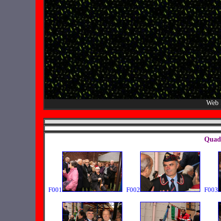
Web 
Quadr
F001
F002
F003