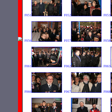
F051
F052
F053
F056
F057
F058
F061
F062
F063
F066
F067
F068