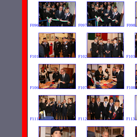
F096
F097
F098
F101
F102
F103
F106
F107
F108
F111
F112
F113