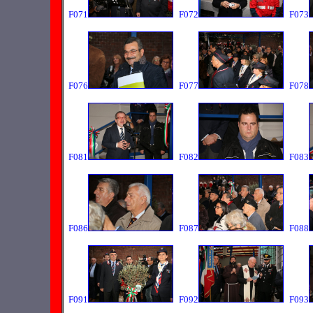
F071
F072
F073
F076
F077
F078
F081
F082
F083
F086
F087
F088
F091
F092
F093