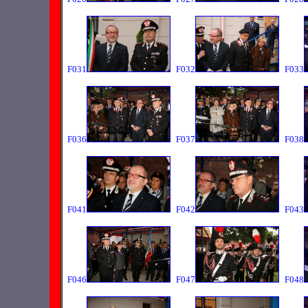
F031
F032
F033
F036
F037
F038
F041
F042
F043
F046
F047
F048