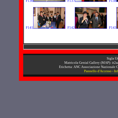
F136
F137
F138
F141
F142
F143
Sigla U
Matricola Genial Gallery (MAP): it2a
Etichetta: ANC Associazione Nazionale Ca
Pannello d'Accesso
-
In