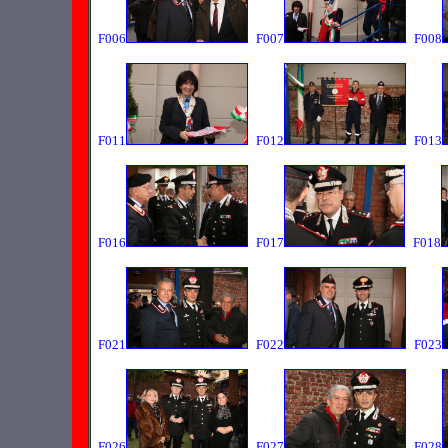
F006
F007
F008
F011
F012
F013
F016
F017
F018
F021
F022
F023
F026
F027
F028