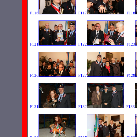
F116
F117
F118
F121
F122
F123
F126
F127
F128
F131
F132
F133